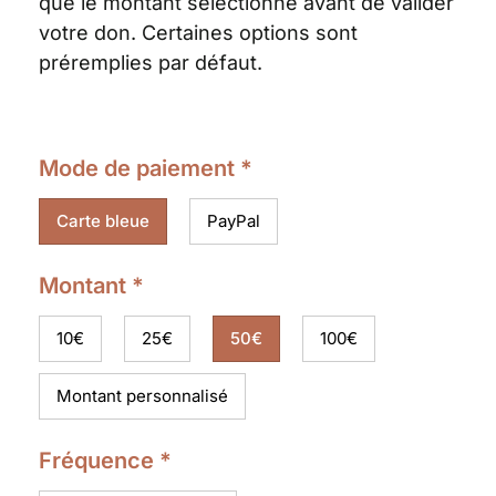
que le montant sélectionné avant de valider
votre don. Certaines options sont
préremplies par défaut.
Mode de paiement
*
Carte bleue
PayPal
Montant
*
10€
25€
50€
100€
Montant personnalisé
Fréquence
*